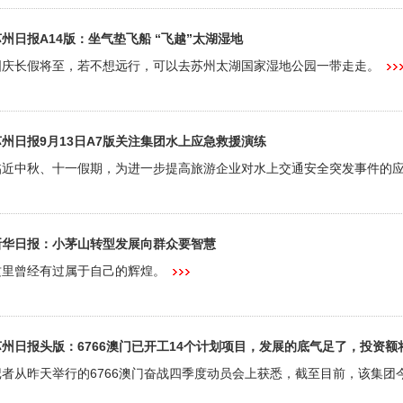
苏州日报A14版：坐气垫飞船 “飞越”太湖湿地
国庆长假将至，若不想远行，可以去苏州太湖国家湿地公园一带走走。
苏州日报9月13日A7版关注集团水上应急救援演练
临近中秋、十一假期，为进一步提高旅游企业对水上交通安全突发事件的
新华日报：小茅山转型发展向群众要智慧
这里曾经有过属于自己的辉煌。
苏州日报头版：6766澳门已开工14个计划项目，发展的底气足了，投资额将
记者从昨天举行的6766澳门奋战四季度动员会上获悉，截至目前，该集团